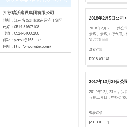
江苏瑞沃建设集团有限公司
contact
2018年2月5日公司 
地址：江苏省高邮市城南经济开发区
电话：0514-84607108
2018年2月5日，我
传真：0514-84660108
景观、景观人行专用拱
额7226.558···
邮箱：
yzrwjt@163.com
网址：http://www.rwjtgc.com/
查看详细
[2018-05-18]
2017年12月29日公
2017年12月29日
程施工项目，中标金额715
查看详细
[2018-01-17]