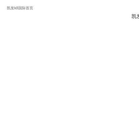
凯发k8国际首页
凯