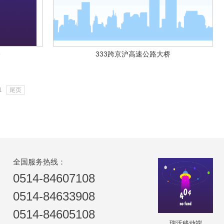
桥
333跨京沪高速公路大桥
1
尾页
全国服务热线：
0514-84607108
0514-84633908
0514-84605108
瑞沃移动端