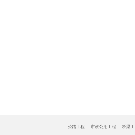
公路工程
市政公用工程
桥梁工