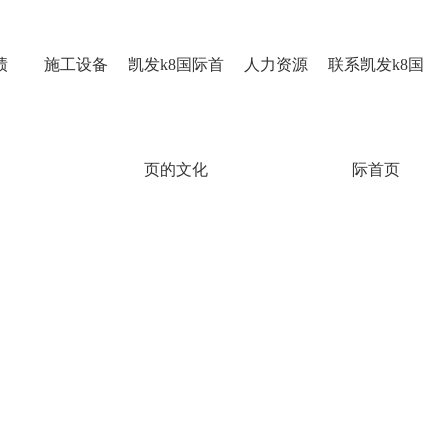
绩
施工设备
凯发k8国际首
人力资源
联系凯发k8国
页的文化
际首页