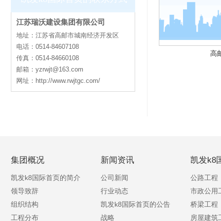
江苏瑞沃建设集团有限公司
contact
地址：江苏省高邮市城南经济开发区
电话：0514-84607108
高
传真：0514-84660108
邮箱：
yzrwjt@163.com
网址：http://www.rwjtgc.com/
集团概况
新闻资讯
凯发k
凯发k8国际首页的简介
公司新闻
公路工程
领导致辞
行业动态
市政公用
组织结构
凯发k8国际首页的公告
桥梁工程
工程分布
战略
房屋建筑