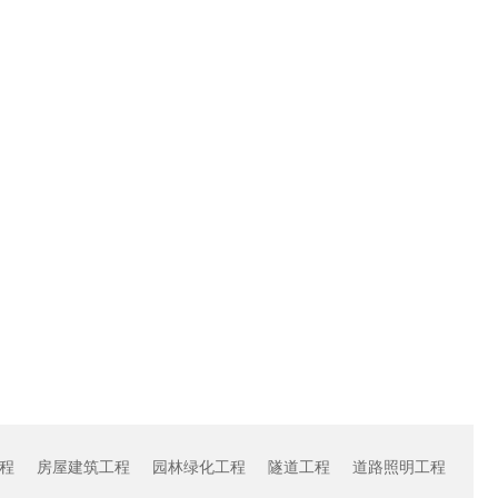
程
房屋建筑工程
园林绿化工程
隧道工程
道路照明工程