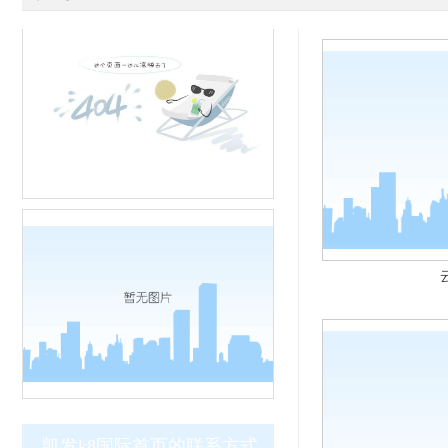
凯发k8国际首页的联系方式