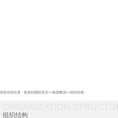
你所在的位置：
凯发k8国际首页
>>
集团概况
>>
组织结构
ORGANIZATION STRUCTU
组织结构