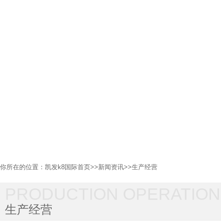
你所在的位置：
凯发k8国际首页
>>
新闻资讯
>>
生产经营
PRODUCTION OPERATION
生产经营