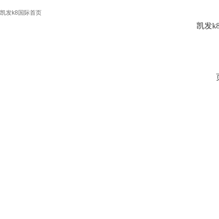
凯发k8国际首页
凯发k