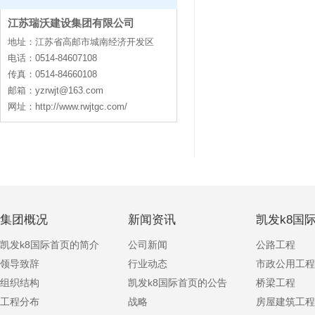
江苏瑞沃建设集团有限公司
contact
地址：江苏省高邮市城南经济开发区
电话：0514-84607108
传真：0514-84660108
邮箱：
yzrwjt@163.com
网址：http://www.rwjtgc.com/
集团概况
新闻资讯
凯发k8国
凯发k8国际首页的简介
公司新闻
公路工程
领导致辞
行业动态
市政公用工程
组织结构
凯发k8国际首页的公告
桥梁工程
工程分布
战略
房屋建筑工程