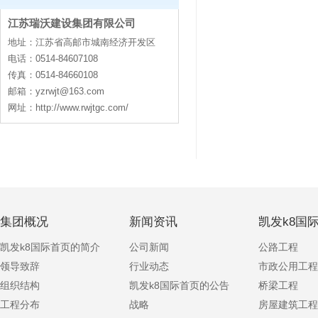
江苏瑞沃建设集团有限公司
contact
地址：江苏省高邮市城南经济开发区
电话：0514-84607108
传真：0514-84660108
邮箱：
yzrwjt@163.com
网址：http://www.rwjtgc.com/
集团概况
新闻资讯
凯发k8国
凯发k8国际首页的简介
公司新闻
公路工程
领导致辞
行业动态
市政公用工程
组织结构
凯发k8国际首页的公告
桥梁工程
工程分布
战略
房屋建筑工程