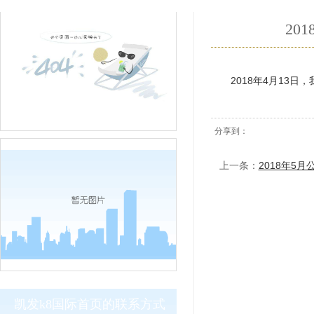
​2
2018年4月13日
分享到：
上一条：
2018年5
凯发k8国际首页的联系方式