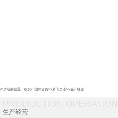
你所在的位置：
凯发k8国际首页
>>
新闻资讯
>>
生产经营
PRODUCTION OPERATION
生产经营