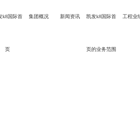
发k8国际首
集团概况
新闻资讯
凯发k8国际首
工程业
页
页的业务范围