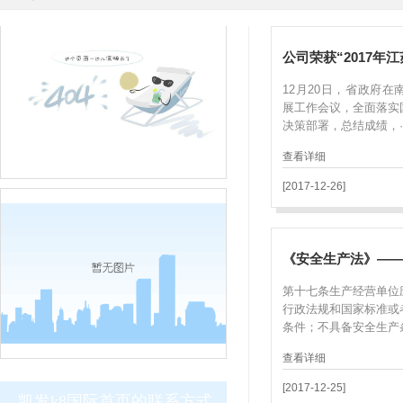
公司荣获“2017年江
12月20日，省政府
展工作会议，全面落实
决策部署，总结成绩，··
查看详细
[2017-12-26]
《安全生产法》——
第十七条生产经营单位
行政法规和国家标准或
条件；不具备安全生产条·
查看详细
[2017-12-25]
凯发k8国际首页的联系方式