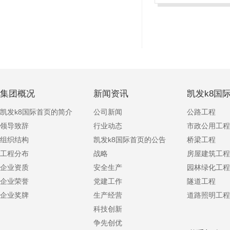
集团概况
新闻资讯
凯发k8国
凯发k8国际首页的简介
公司新闻
公路工程
领导致辞
行业动态
市政公用工程
组织结构
凯发k8国际首页的公告
桥梁工程
工程分布
战略
房屋建筑工程
企业资质
安全生产
园林绿化工程
企业荣誉
党建工作
隧道工程
企业奖牌
生产经营
道路照明工程
科技创新
争先创优