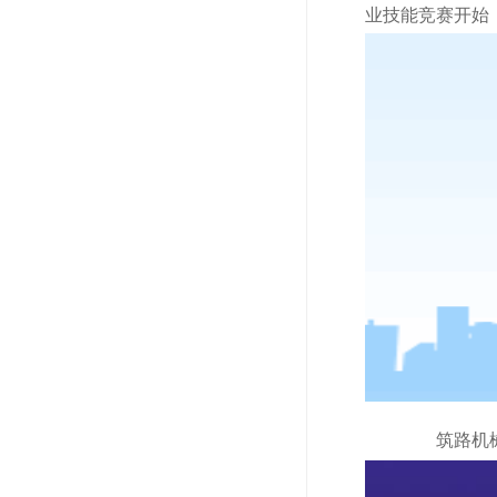
业技能竞赛开始
筑路机