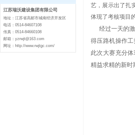
艺，展示出了扎
江苏瑞沃建设集团有限公司
contact
体现了考核项目
地址：江苏省高邮市城南经济开发区
电话：0514-84607108
经过一天的激
传真：0514-84660108
邮箱：
yzrwjt@163.com
得压路机操作工
网址：http://www.rwjtgc.com/
此次大赛充分体
精益求精的新时