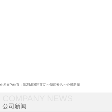
你所在的位置：
凯发k8国际首页
>>
新闻资讯
>>
公司新闻
COMPANY NEWS
公司新闻