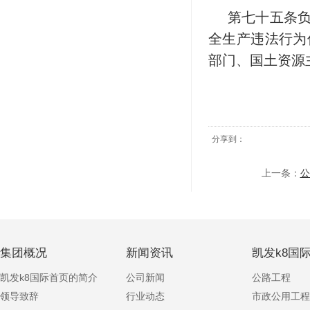
第七十五条
全生产违法行为
部门、国土资源
分享到：
上一条：
公
集团概况
新闻资讯
凯发k8国
凯发k8国际首页的简介
公司新闻
公路工程
领导致辞
行业动态
市政公用工程