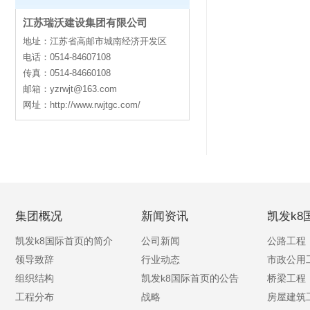
江苏瑞沃建设集团有限公司
contact
地址：江苏省高邮市城南经济开发区
电话：0514-84607108
传真：0514-84660108
邮箱：
yzrwjt@163.com
网址：http://www.rwjtgc.com/
集团概况
新闻资讯
凯发k
凯发k8国际首页的简介
公司新闻
公路工程
领导致辞
行业动态
市政公用
组织结构
凯发k8国际首页的公告
桥梁工程
工程分布
战略
房屋建筑