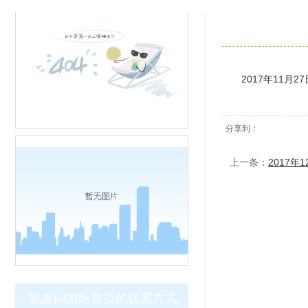
2017年11月
分享到：
上一条：
2017
凯发k8国际首页的联系方式