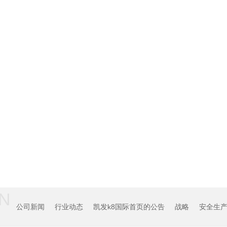
N
公司新闻
行业动态
凯发k8国际首页的公告
战略
安全生