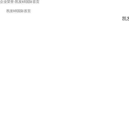
企业荣誉-凯发k8国际首页
凯发k8国际首页
凯