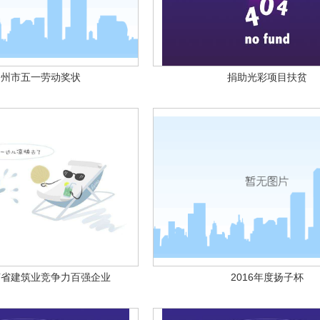
8扬州市五一劳动奖状
捐助光彩项目扶贫
江苏省建筑业竞争力百强企业
2016年度扬子杯