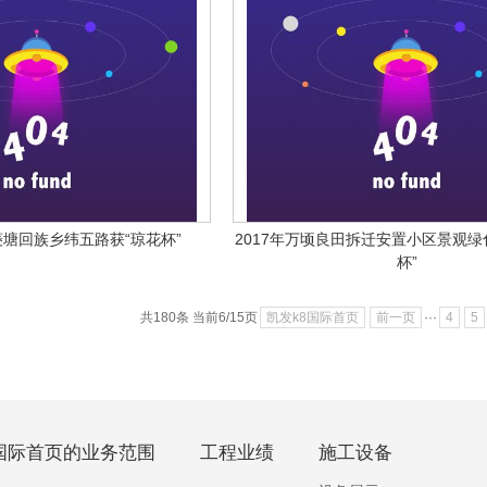
菱塘回族乡纬五路获“琼花杯”
2017年万顷良田拆迁安置小区景观绿
杯”
共180条 当前6/15页
凯发k8国际首页
前一页
···
4
5
8国际首页的业务范围
工程业绩
施工设备