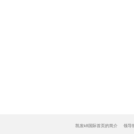
凯发k8国际首页的简介
领导