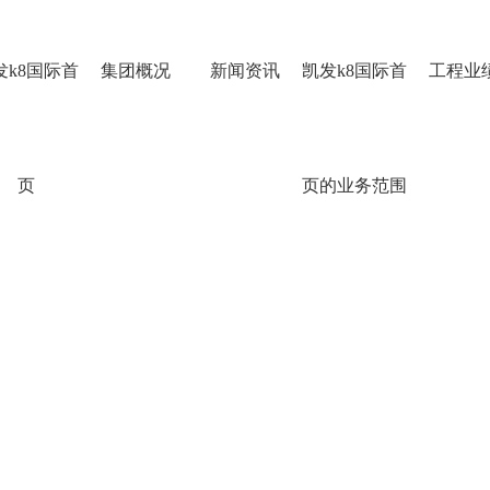
发k8国际首
集团概况
新闻资讯
凯发k8国际首
工程业
页
页的业务范围