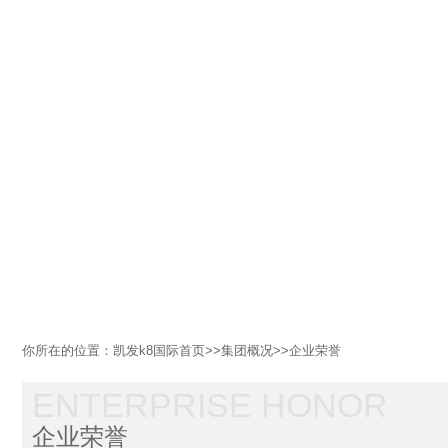
你所在的位置：
凯发k8国际首页
>>
集团概况
>>
企业荣誉
ENTERPRISE HONOR
企业荣誉