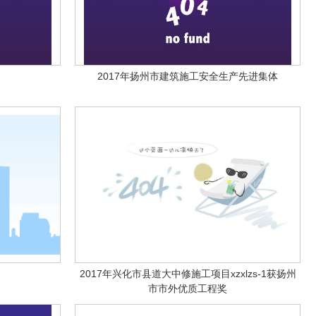
2017年扬州市建筑施工安全生产先进集体
2017年兴化市县道大中修施工项目xzxlzs-1获扬州
市市外优质工程奖