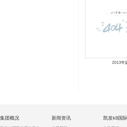
2013
集团概况
新闻资讯
凯发k8国