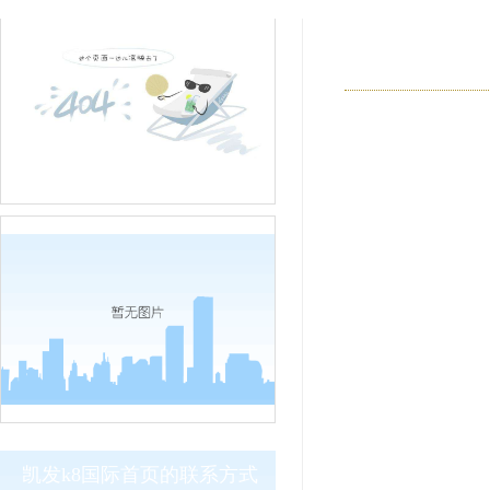
凯发k8国际首页的联系方式