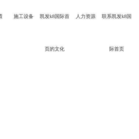
绩
施工设备
凯发k8国际首
人力资源
联系凯发k8国
页的文化
际首页