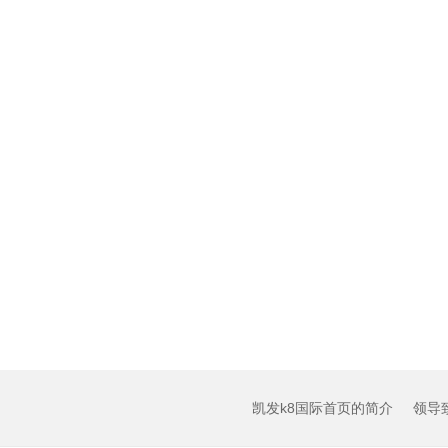
凯发k8国际首页的简介
领导