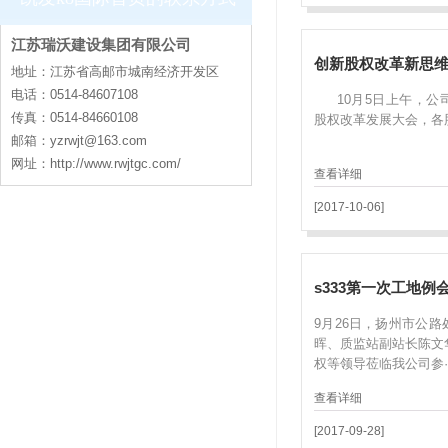
江苏瑞沃建设集团有限公司
contact
创新股权改革新思维 
地址：江苏省高邮市城南经济开发区
电话：0514-84607108
10月5日上午，公
传真：0514-84660108
股权改革发展大会，各股
邮箱：
yzrwjt@163.com
网址：http://www.rwjtgc.com/
查看详细
[2017-10-06]
s333第一次工地例
9月26日，扬州市公
晖、质监站副站长陈文
权等领导莅临我公司参··
查看详细
[2017-09-28]