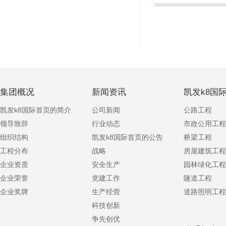
集团概况
新闻资讯
凯发k8国
凯发k8国际首页的简介
公司新闻
公路工程
领导致辞
行业动态
市政公用工程
组织结构
凯发k8国际首页的公告
桥梁工程
工程分布
战略
房屋建筑工程
企业资质
安全生产
园林绿化工程
企业荣誉
党建工作
隧道工程
企业奖牌
生产经营
道路照明工程
科技创新
争先创优