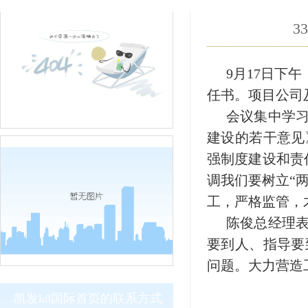
3
9月17日下
任书。项目公司
会议集中学
建设的若干意见
强制度建设和责
调我们要树立“
工，严格监管，
陈俊总经理
要到人、指导要
问题。大力营造
凯发k8国际首页的联系方式