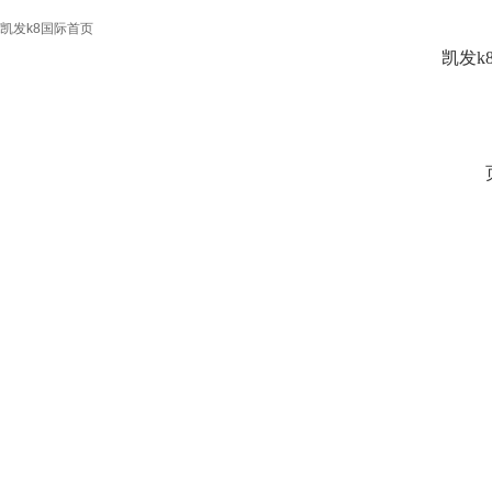
凯发k8国际首页
凯发k