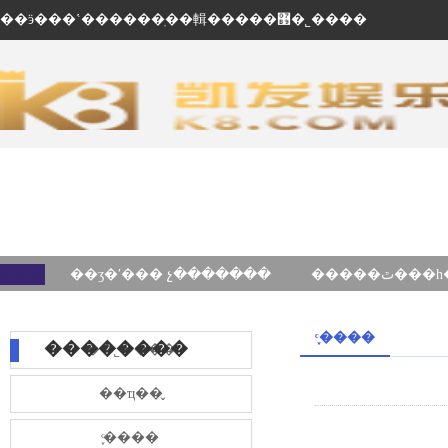
��ӭ���ʽ������ֽ��輯�����޹�˾����
��ʒ�ʹ��� չ�������
֪ͨ����
��������
��˾����
��ҵ��̬
֪ͨ����