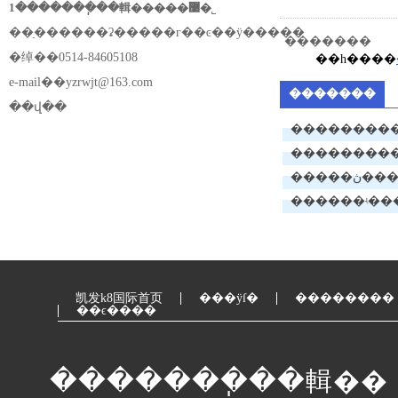
1�������ֽ��輯�����޹�˾
��ַ������ʡ�����г��ͼ��ÿ�����
�������
�绰��0514-84605108
��һ����
e-mail��
yzrwjt@163.com
�������
��վ��
�����������
�м�ְ�ƶĺ�ʾ
�����ڽ���ŀ�㷺
��չqcс����֪ͨ
凯发k8国际首页
���ÿſ�
��������
��ϵ����
�������ֽ��輯��