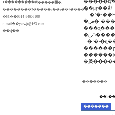
��ͬ���գ
1�������ֽ��輯�����޹�˾
��μӻ��顣
��ַ������ʡ�����г��ͼ��ÿ�����
�绰��0514-84605108
�ص�ʾ�����̣�����ŀ��������ϵͳϊ����դͷ�����ǻ۹�����ƽ̨��ϊͳһ�ļ
e-mail��
yzrwjt@163.com
���ƽ̨������е�
��վ��
�˺�·�ȵ�
������լ
��
��
�㷺�����
�������
��һ�
�������