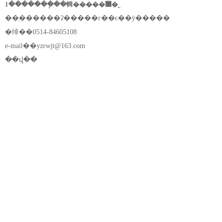
1�������ֽ��輯�����޹�˾
��ַ������ʡ�����г��ͼ��ÿ�����
�绰��0514-84605108
e-mail��
yzrwjt@163.com
��վ��
s3