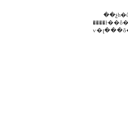
����ŀ�
ѵ�լ���ȫ