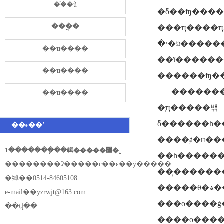
��֯�ṹ
�ȫ��ʩ�����
���̷ֲ�
���ҵ����ҵע���ʱ�57218��Ԫ�����и��༼����ա580�ˣ������с��߼�������ա498
�ˣ�ע������ա268�ˣ�һ����������ʦ245�ˡ���˾�������걻
��ҵ����
��ϊ������
��ҵ����
������ʩ��
�������
��ҵ����
�ְҵ�����밲
ȫ������һ��������֤��ϵ��׼��
��ϵ��ʽ
����ⱥ�н���ʡ��������ȼ���
1�������ֽ��輯�����޹�˾
��һ����������ϊ����ʡ
��ַ������ʡ�����г��ͼ��ÿ�����
��̡������
�绰��0514-84605108
�����θ�ѧ�
e-mail��
yzrwjt@163.com
���о����ġ
��վ��
����о����