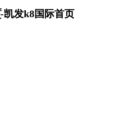
֪ͨ-凯发k8国际首页