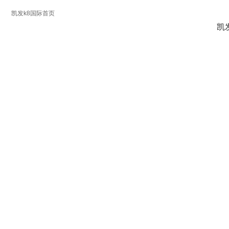
凯发k8国际首页
凯