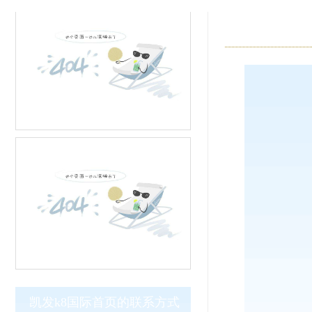
凯发k8国际首页的联系方式