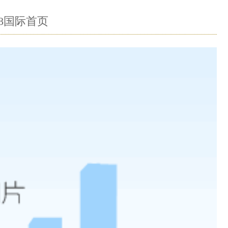
8国际首页