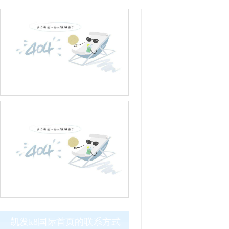
凯发k8国际首页的联系方式