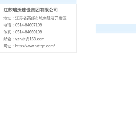
江苏瑞沃建设集团有限公司
contact
地址：江苏省高邮市城南经济开发区
电话：0514-84607108
传真：0514-84660108
邮箱：
yzrwjt@163.com
网址：http://www.rwjtgc.com/