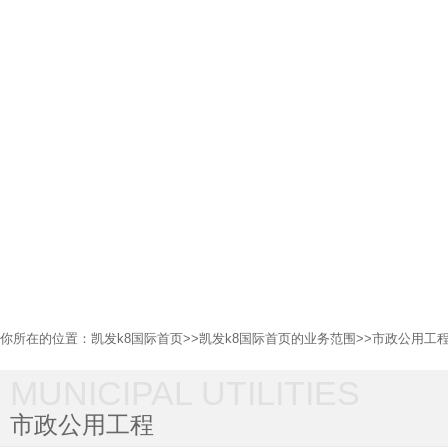
你所在的位置：
凯发k8国际首页
>>
凯发k8国际首页的业务范围
>>
市政公用工
MUNICIPAL UTILITIES
市政公用工程