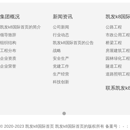
集团概况
新闻资讯
凯发k8国
凯发k8国际首页的简介
公司新闻
公路工程
领导致辞
行业动态
市政公用工程
组织结构
凯发k8国际首页的公告
桥梁工程
工程分布
战略
房屋建筑工程
企业资质
安全生产
园林绿化工程
企业荣誉
党建工作
隧道工程
生产经营
道路照明工程
科技创新
联系凯发k
© 2020-2023
凯发k8国际首页
凯发k8国际首页的版权所有 备案号： - ：