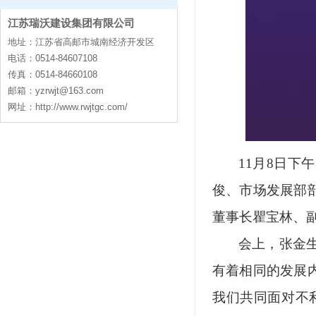
江苏瑞沃建设集团有限公司
contact
地址：江苏省高邮市城南经济开发区
电话：0514-84607108
传真：0514-84660108
邮箱：
yzrwjt@163.com
网址：http://www.rwjtgc.com/
11月8日
俊、市场发展部
董事长瞿宝林、
会上，张金
有着相同的发展
我们共同面对不