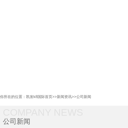
你所在的位置：
凯发k8国际首页
>>
新闻资讯
>>
公司新闻
COMPANY NEWS
公司新闻