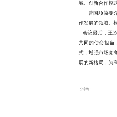
域、创新合作模
曹国顺简要
作发展的领域、
会议最后，王汉
共同的使命担当
式，增强市场竞
展的新格局，为
分享到：