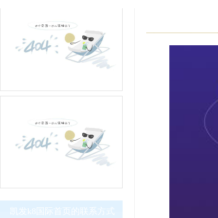
凯发k8国际首页的联系方式