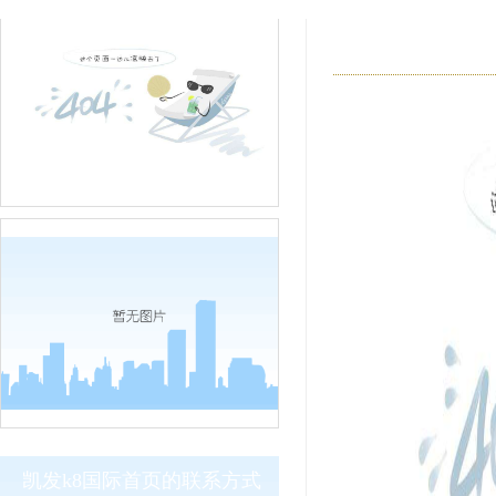
凯发k8国际首页的联系方式