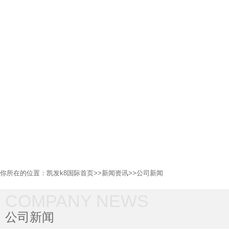
你所在的位置：
凯发k8国际首页
>>
新闻资讯
>>
公司新闻
COMPANY NEWS
公司新闻