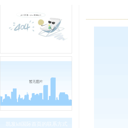
凯发k8国际首页的联系方式