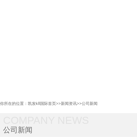
你所在的位置：
凯发k8国际首页
>>
新闻资讯
>>
公司新闻
COMPANY NEWS
公司新闻