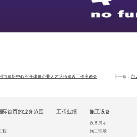
州市建培中心召开建筑企业人才队伍建设工作座谈会
下一条：
市
8国际首页的业务范围
工程业绩
施工设备
设备展示
工程
施工现场