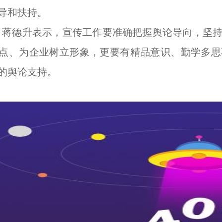
导和扶持。
，蒋德升表示，宣传工作要准确把握舆论导向，坚
点、为企业树立形象，更要有精品意识、勤学多思
的舆论支持。