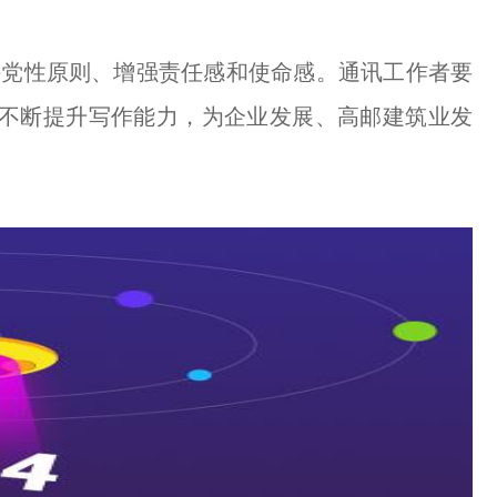
持党性原则、增强责任感和使命感。通讯工作者要
不断提升写作能力，为企业发展、高邮建筑业发