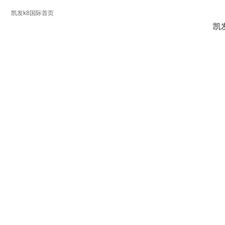
凯发k8国际首页
凯