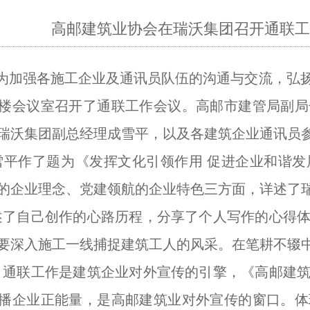
高邮建筑业协会在瑞沃集团召开通联工作
，为加强各施工企业及通讯员队伍的沟通与交流，弘
楼会议室召开了通联工作会议。高邮市建管局副局
瑞沃集团副总经理成雪平，以及各建筑企业通讯员
雪平作了题为《发挥文化引领作用
促进企业和谐发
的企业理念、党建领航的企业特色三方面，详述了瑞
述了自己创作的心路历程，分享了个人写作的心得
要深入施工一线捕捉建筑工人的风采。在笔耕不辍
，通联工作是建筑企业对外宣传的引擎，《高邮建
播企业正能量，是高邮建筑业对外宣传的窗口。体