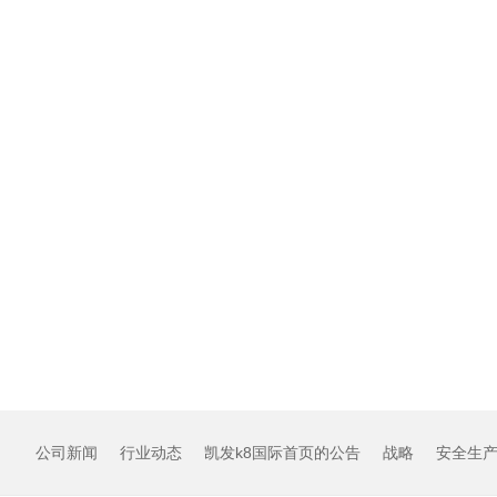
公司新闻
行业动态
凯发k8国际首页的公告
战略
安全生