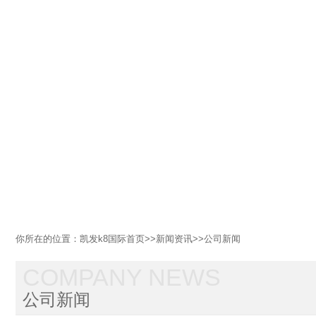
你所在的位置：
凯发k8国际首页
>>
新闻资讯
>>
公司新闻
COMPANY NEWS
公司新闻