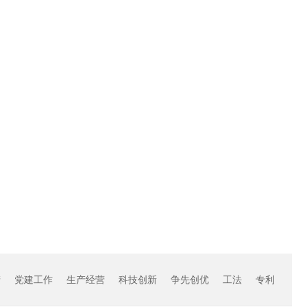
产
党建工作
生产经营
科技创新
争先创优
工法
专利