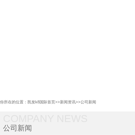
你所在的位置：
凯发k8国际首页
>>
新闻资讯
>>
公司新闻
COMPANY NEWS
公司新闻