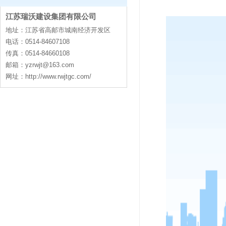
江苏瑞沃建设集团有限公司
contact
地址：江苏省高邮市城南经济开发区
电话：0514-84607108
传真：0514-84660108
邮箱：
yzrwjt@163.com
网址：http://www.rwjtgc.com/