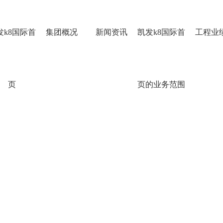
发k8国际首
集团概况
新闻资讯
凯发k8国际首
工程业
页
页的业务范围