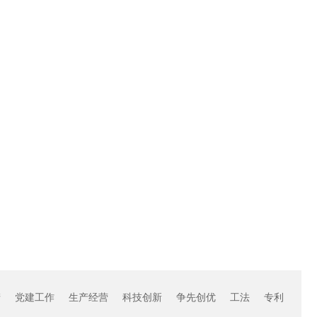
产
党建工作
生产经营
科技创新
争先创优
工法
专利