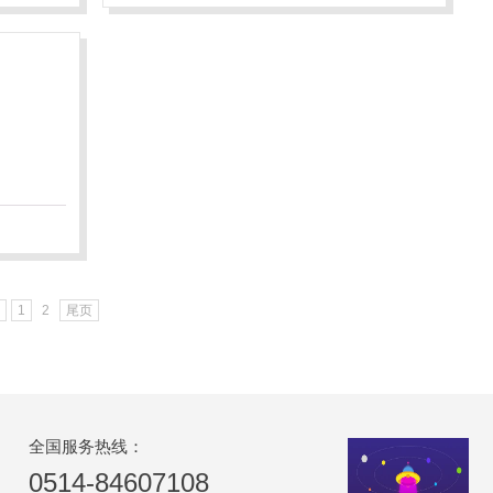
1
2
尾页
全国服务热线：
0514-84607108