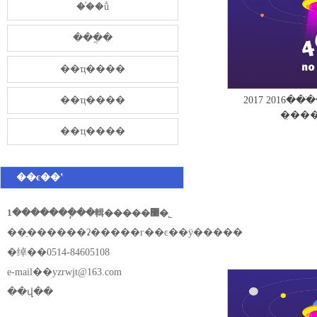
��֯�ṹ
���̷ֲ�
��ҵ����
��ҵ����
2017 2016���ֺ
�̣��
��ҵ����
��ϵ��ʽ
1�������ֽ��輯�����޹�˾
��ַ������ʡ�����г��ͼ��ÿ�����
�绰��0514-84605108
e-mail��
yzrwjt@163.com
��վ��