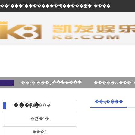
��ӭ���ʽ������ֽ��輯�����޹�˾����
��ʒ�ʹ��� չ�������
��ҵ����
���ÿſ�
��˾���
�쵼�´�
��֯�ṹ