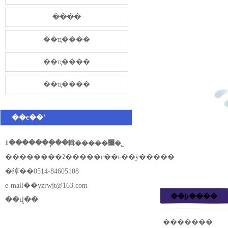
���̷ֲ�
��ҵ����
��ҵ����
��ҵ����
��ϵ��ʽ
1�������ֽ��輯�����޹�˾
��ַ������ʡ�����г��ͼ��ÿ�����
�绰��0514-84605108
e-mail��
yzrwjt@163.com
��ϸ����
��վ��
�������