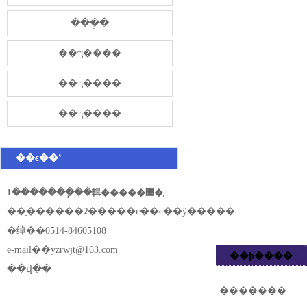
���̷ֲ�
��ҵ����
��ҵ����
��ҵ����
��ϵ��ʽ
1�������ֽ��輯�����޹�˾
��ַ������ʡ�����г��ͼ��ÿ�����
�绰��0514-84605108
e-mail��
yzrwjt@163.com
��ϸ����
��վ��
�������