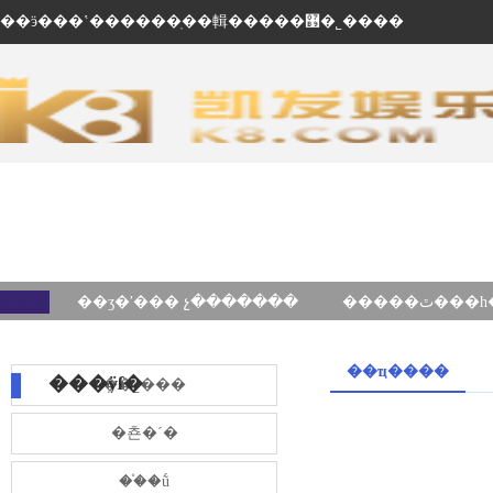
��ӭ���ʽ������ֽ��輯�����޹�˾����
��ʒ�ʹ��� չ�������
��ҵ����
���ÿſ�
��˾���
�쵼�´�
��֯�ṹ