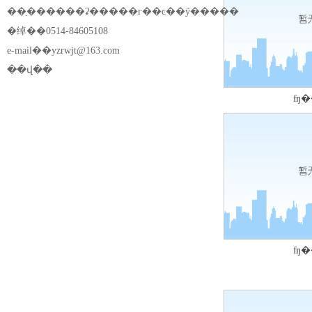
��ַ������ʡ�����г��ͼ��ÿ�����
�绰��0514-84605108
e-mail��
yzrwjt@163.com
��վ��
ʩ�
ʩ�