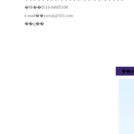
�绰��0514-84605108
e-mail��
yzrwjt@163.com
��վ��
��ϸ