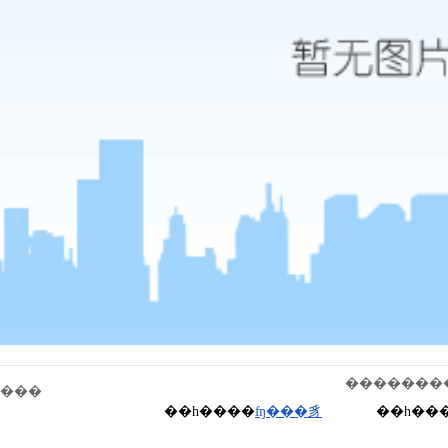
��������� 
���
��һ����
ʩ���豸
��һ��