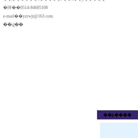
�绰��0514-84605108
e-mail��
yzrwjt@163.com
��վ��
��ϸ����