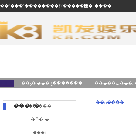
��ӭ���ʽ������ֽ��輯�����޹�˾����
��ʒ�ʹ��� չ�������
��ҵ����
���ÿſ�
��˾���
�쵼�´�
��֯�ṹ