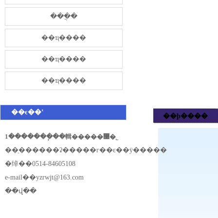
���̷ֲ�
��ҵ����
��ҵ����
��ҵ����
��ϵ��ʽ
��ϸ����
1�������ֽ��輯�����޹�˾
��ַ������ʡ�����г��ͼ��ÿ�����
�绰��0514-84605108
e-mail��
yzrwjt@163.com
��վ��