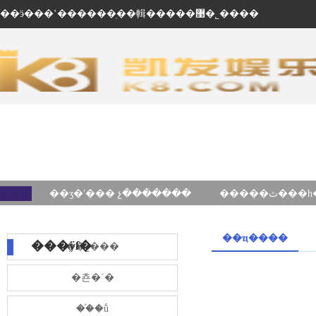
��ӭ���ʽ������ֽ��輯�����޹�˾����
��ʒ�ʹ��� չ�������
��ҵ����
���ÿſ�
��˾���
�쵼�´�
��֯�ṹ