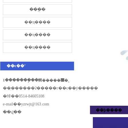
���̷ֲ�
��ҵ����
��ҵ����
��ҵ����
��ϵ��ʽ
1�������ֽ��輯�����޹�˾
��ַ������ʡ�����г��ͼ��ÿ�����
�绰��0514-84605108
e-mail��
yzrwjt@163.com
��ϸ����
��վ��