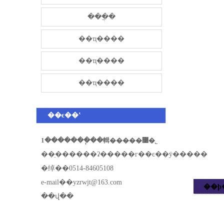
���̷ֲ�
��ҵ����
��ҵ����
��ҵ����
��ϵ��ʽ
1�������ֽ��輯�����޹�˾
��ַ������ʡ�����г��ͼ��ÿ�����
�绰��0514-84605108
e-mail��
yzrwjt@163.com
��ϸ
��վ��