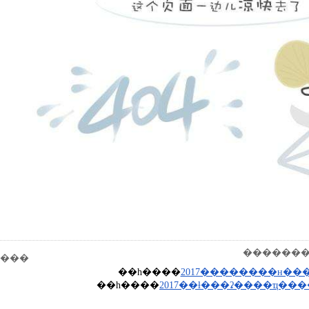
���������
���
��һ����
2017��������н���
��һ����
2017��ƚ���ʡ����ҵ��