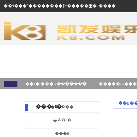
��ӭ���ʽ������ֽ��輯�����޹�˾����
��ʒ�ʹ��� չ�������
��ҵ�
���ÿſ�
��˾���
�쵼�´�
��֯�ṹ