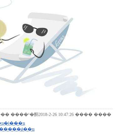
 ����ʱ�䣺2018-2-26 10:47:26 ���� ����
ҵ�ƚ���ҵ
������ǿ��ҵ