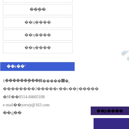
���̷ֲ�
��ҵ����
��ҵ����
��ҵ����
��ϵ��ʽ
1�������ֽ��輯�����޹�˾
��ַ������ʡ�����г��ͼ��ÿ�����
�绰��0514-84605108
e-mail��
yzrwjt@163.com
��ϸ����
��վ��