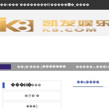
��ӭ���ʽ������ֽ��輯�����޹�˾����
��ʒ�ʹ��� չ�������
��ҵ����
���ÿſ�
��˾���
�쵼�´�
��֯�ṹ