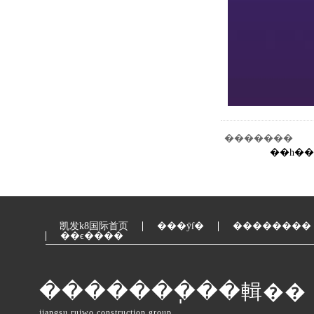
�������
��һ�
凯发k8国际首页
���ÿſ�
��������
��ϵ����
�������ֽ��輯��
jiangsu ruiwo construction group