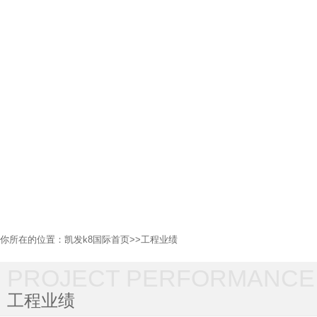
你所在的位置：
凯发k8国际首页
>>
工程业绩
PROJECT PERFORMANCE
工程业绩