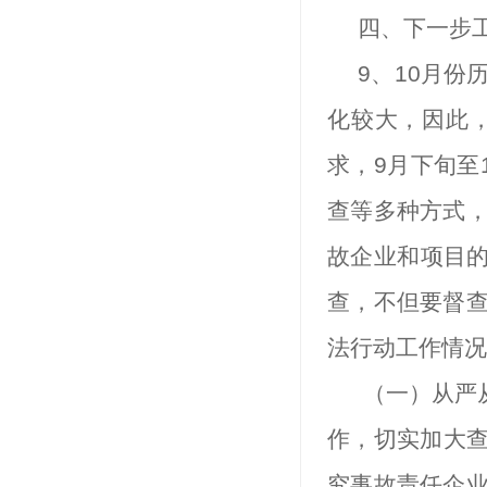
四、下一步
9
、
10
月份
化较大，因此
求，
9
月下旬至
查等多种方式
故企业和项目
查，不但要督
法行动工作情况
（一）从严
作，切实加大查
究事故责任企