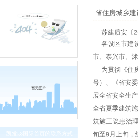
省住房城乡建
苏建质安
〔
2
各设区市建
市、泰兴市、沭
为贯彻《住
号）、《省安
展全省安全生
全省夏季建筑施
筑施工隐患治
凯发k8国际首页的联系方式
旬至
9
月上旬，