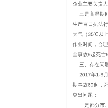
企业主要负责人
三是
高温期
生产百日执法
天气（
35
℃
以
作业时间，合理
全事故
9
起死亡
三、存在问
2017
年
1-8
期事故
69
起，
突出问题：
一是部分市