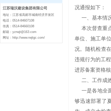
况通报如下：
江苏瑞沃建设集团有限公司
contact
地址：江苏省高邮市城南经济开发区
一、基本情
电话：0514-84607108
传真：0514-84660108
本次督查重
邮箱：
yzrwjt@163.com
网址：http://www.rwjtgc.com/
单位、施工单
况。随机检查
违规行为的工程
进苏备案资格核
二、工作成
一是各地
全
够迅速部署了