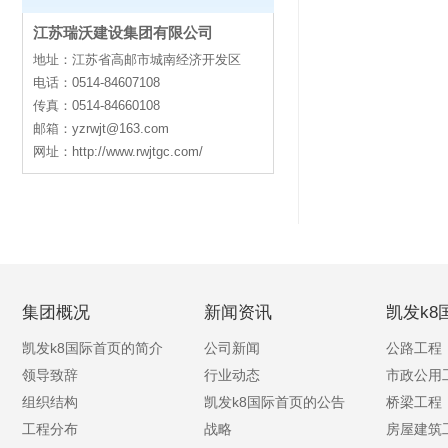
江苏瑞沃建设集团有限公司
contact
地址：江苏省高邮市城南经济开发区
电话：0514-84607108
传真：0514-84660108
邮箱：
yzrwjt@163.com
网址：http://www.rwjtgc.com/
集团概况
新闻资讯
凯发k
凯发k8国际首页的简介
公司新闻
公路工程
领导致辞
行业动态
市政公用
组织结构
凯发k8国际首页的公告
桥梁工程
工程分布
战略
房屋建筑