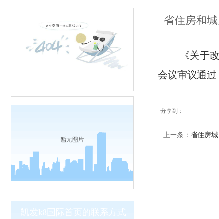
省住房和城
《关于改
会议审议通过，现
分享到：
上一条：
省住房城
凯发k8国际首页的联系方式