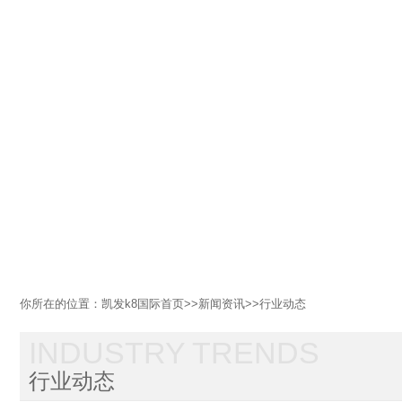
你所在的位置：
凯发k8国际首页
>>
新闻资讯
>>
行业动态
INDUSTRY TRENDS
行业动态