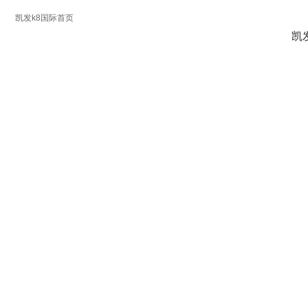
凯发k8国际首页
凯