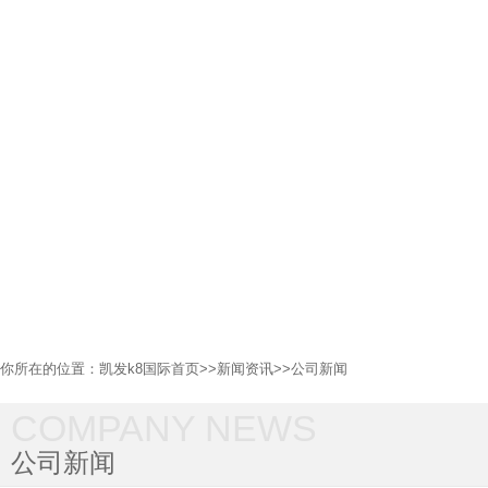
你所在的位置：
凯发k8国际首页
>>
新闻资讯
>>
公司新闻
COMPANY NEWS
公司新闻