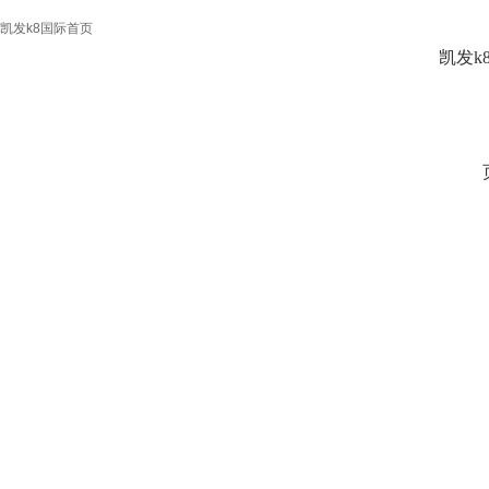
凯发k8国际首页
凯发k