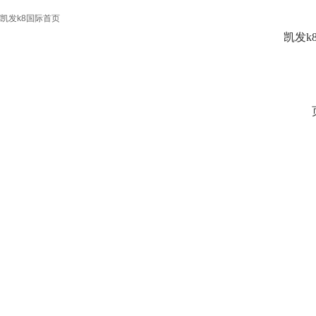
凯发k8国际首页
凯发k