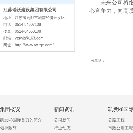
未来公司将
江苏瑞沃建设集团有限公司
contact
心竞争力，向高
地址：江苏省高邮市城南经济开发区
电话：0514-84607108
传真：0514-84660108
邮箱：
yzrwjt@163.com
网址：http://www.rwjtgc.com/
分享到：
集团概况
新闻资讯
凯发k8国
凯发k8国际首页的简介
公司新闻
公路工程
领导致辞
行业动态
市政公用工程