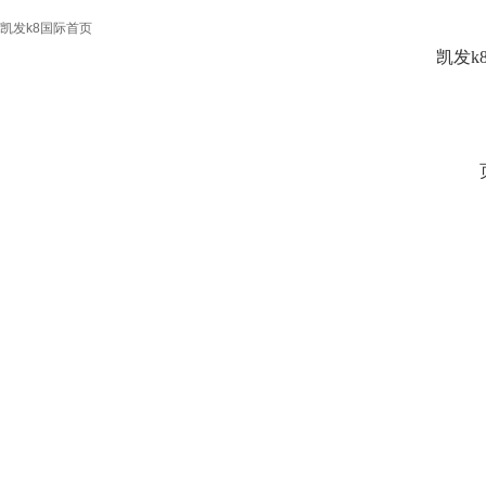
凯发k8国际首页
凯发k