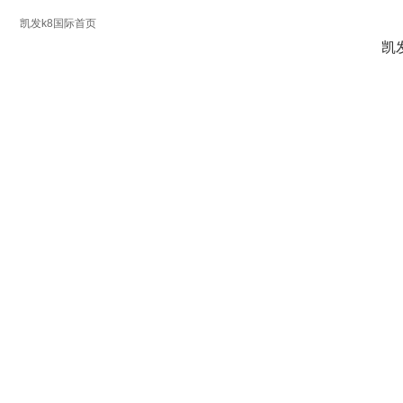
凯发k8国际首页
凯