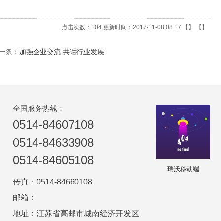
点击次数：
104
更新时间：2017-11-08 08:17 【】 【】
一条：
加强企业交流 共话行业发展
全国服务热线：
0514-84607108
0514-84633908
0514-84605108
瑞沃移动端
传真：0514-84660108
邮箱：
地址：江苏省高邮市城南经济开发区