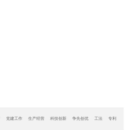
产
党建工作
生产经营
科技创新
争先创优
工法
专利