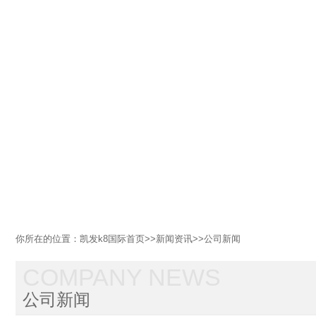
你所在的位置：
凯发k8国际首页
>>
新闻资讯
>>
公司新闻
COMPANY NEWS
公司新闻