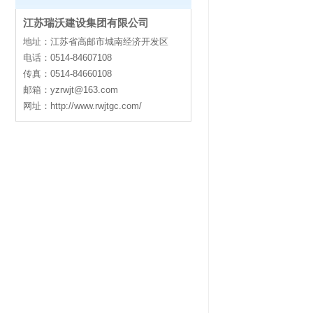
江苏瑞沃建设集团有限公司
contact
地址：江苏省高邮市城南经济开发区
电话：0514-84607108
传真：0514-84660108
邮箱：
yzrwjt@163.com
网址：http://www.rwjtgc.com/