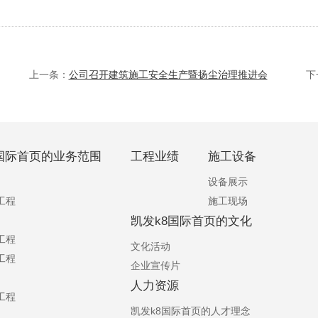
上一条：
公司召开建筑施工安全生产暨扬尘治理推进会
下
8国际首页的业务范围
工程业绩
施工设备
设备展示
工程
施工现场
凯发k8国际首页的文化
工程
文化活动
工程
企业宣传片
人力资源
工程
凯发k8国际首页的人才理念