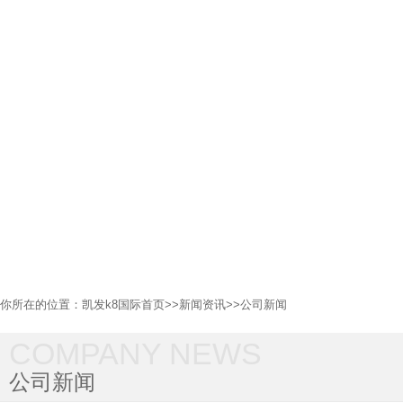
你所在的位置：
凯发k8国际首页
>>
新闻资讯
>>
公司新闻
COMPANY NEWS
公司新闻