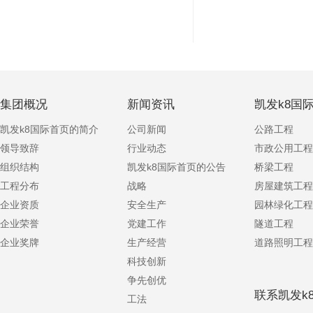
集团概况
新闻资讯
凯发k8国
凯发k8国际首页的简介
公司新闻
公路工程
领导致辞
行业动态
市政公用工程
组织结构
凯发k8国际首页的公告
桥梁工程
工程分布
战略
房屋建筑工程
企业资质
安全生产
园林绿化工程
企业荣誉
党建工作
隧道工程
企业奖牌
生产经营
道路照明工程
科技创新
争先创优
联系凯发k
工法