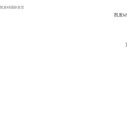
凯发k8国际首页
凯发k