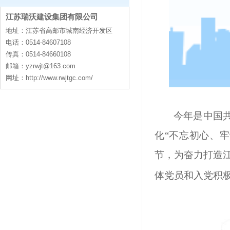
江苏瑞沃建设集团有限公司
contact
地址：江苏省高邮市城南经济开发区
电话：0514-84607108
传真：0514-84660108
邮箱：
yzrwjt@163.com
网址：http://www.rwjtgc.com/
今年是中国
化“不忘初心、
节，为奋力打造
体党员和入党积极