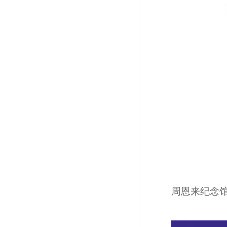
周恩来纪念