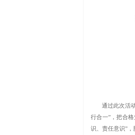
通过此次活
行合一”，把合
识、责任意识”