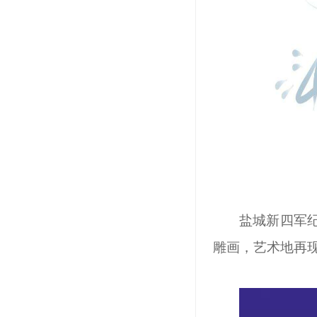
盐城新四军
雕画，艺术地再